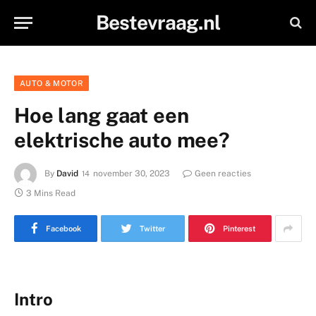
Bestevraag.nl
AUTO & MOTOR
Hoe lang gaat een
elektrische auto mee?
By
David
november 30, 2023
Geen reacties
3 Mins Read
Facebook
Twitter
Pinterest
Intro