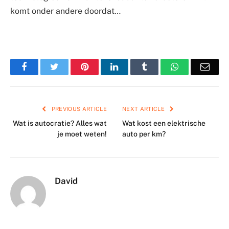
komt onder andere doordat…
Facebook
Twitter
Pinterest
LinkedIn
Tumblr
WhatsApp
Emai
PREVIOUS ARTICLE
NEXT ARTICLE
Wat is autocratie? Alles wat
Wat kost een elektrische
je moet weten!
auto per km?
David