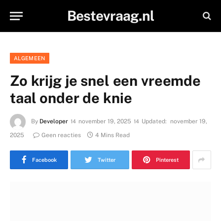
Bestevraag.nl
ALGEMEEN
Zo krijg je snel een vreemde
taal onder de knie
By
Developer
november 19, 2025
Updated:
november 19,
2025
Geen reacties
4 Mins Read
Facebook
Twitter
Pinterest