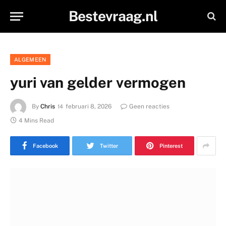
Bestevraag.nl
ALGEMEEN
yuri van gelder vermogen
By
Chris
februari 8, 2026
Geen reacties
4 Mins Read
Facebook
Twitter
Pinterest