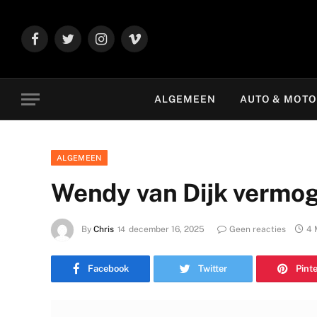
Facebook
Twitter
Instagram
Vimeo
ALGEMEEN
AUTO & MOT
ALGEMEEN
Wendy van Dijk vermo
By
Chris
december 16, 2025
Geen reacties
4 
Facebook
Twitter
Pint