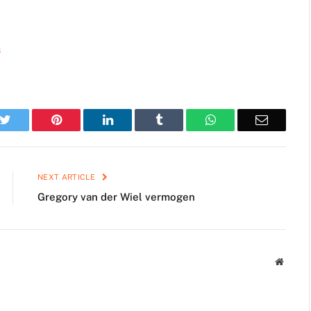
s
k
Twitter
Pinterest
LinkedIn
Tumblr
WhatsApp
Email
NEXT ARTICLE
Gregory van der Wiel vermogen
Websit