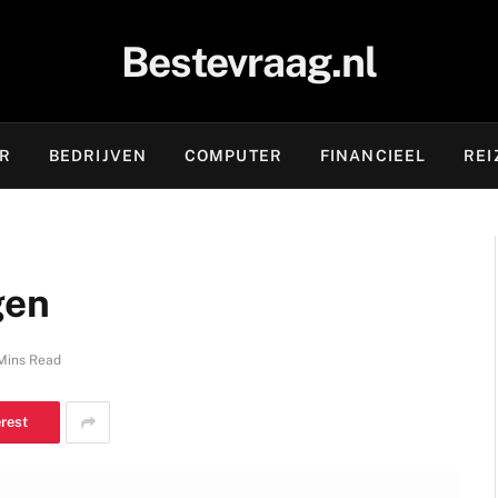
Bestevraag.nl
OR
BEDRIJVEN
COMPUTER
FINANCIEEL
REI
gen
Mins Read
erest