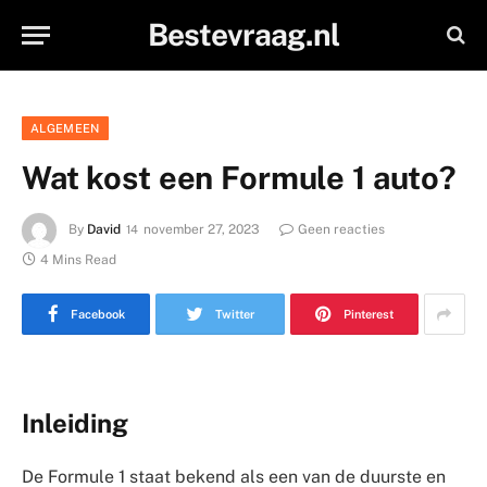
Bestevraag.nl
ALGEMEEN
Wat kost een Formule 1 auto?
By
David
november 27, 2023
Geen reacties
4 Mins Read
Facebook
Twitter
Pinterest
Inleiding
De Formule 1 staat bekend als een van de duurste en