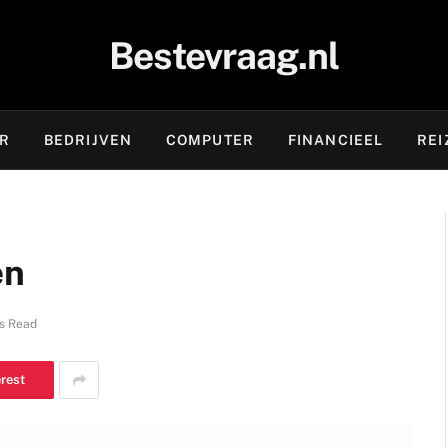
Bestevraag.nl
OR
BEDRIJVEN
COMPUTER
FINANCIEEL
REI
en
s Read
erest