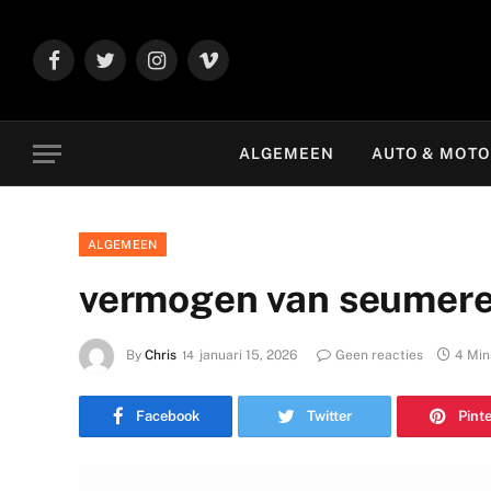
Facebook
Twitter
Instagram
Vimeo
ALGEMEEN
AUTO & MOT
ALGEMEEN
vermogen van seumer
By
Chris
januari 15, 2026
Geen reacties
4 Min
Facebook
Twitter
Pint