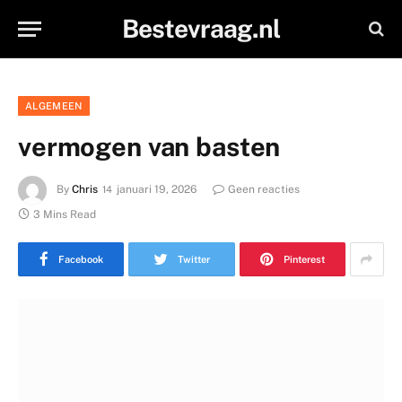
Bestevraag.nl
ALGEMEEN
vermogen van basten
By
Chris
januari 19, 2026
Geen reacties
3 Mins Read
Facebook
Twitter
Pinterest