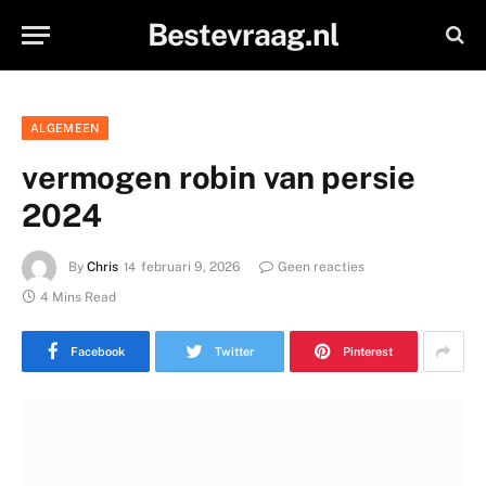
Bestevraag.nl
ALGEMEEN
vermogen robin van persie
2024
By
Chris
februari 9, 2026
Geen reacties
4 Mins Read
Facebook
Twitter
Pinterest