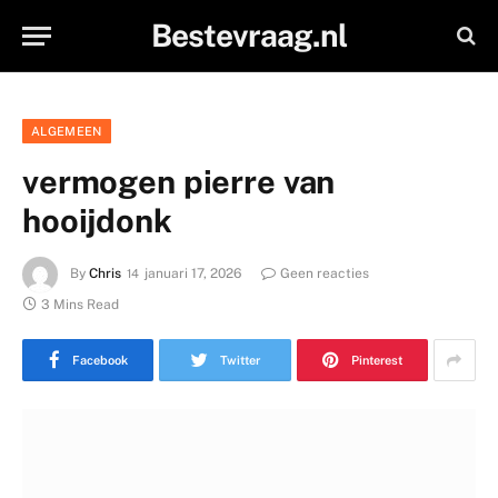
Bestevraag.nl
ALGEMEEN
vermogen pierre van
hooijdonk
By
Chris
januari 17, 2026
Geen reacties
3 Mins Read
Facebook
Twitter
Pinterest