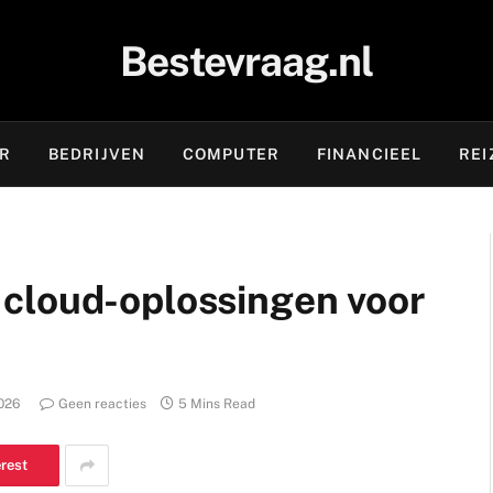
Bestevraag.nl
OR
BEDRIJVEN
COMPUTER
FINANCIEEL
REI
cloud-oplossingen voor
2026
Geen reacties
5 Mins Read
erest