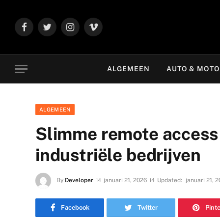
Facebook
Twitter
Instagram
Vimeo
ALGEMEEN
AUTO & MOT
ALGEMEEN
Slimme remote access 
industriële bedrijven
By
Developer
januari 21, 2026
Updated:
januari 21, 
Facebook
Twitter
Pint