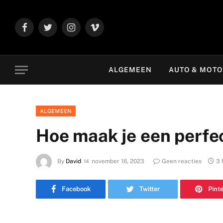
Facebook
Twitter
Instagram
Vimeo
ALGEMEEN
AUTO & MOT
ALGEMEEN
Hoe maak je een perfec
By
David
november 16, 2023
Geen reacties
3 
Facebook
Twitter
Pint