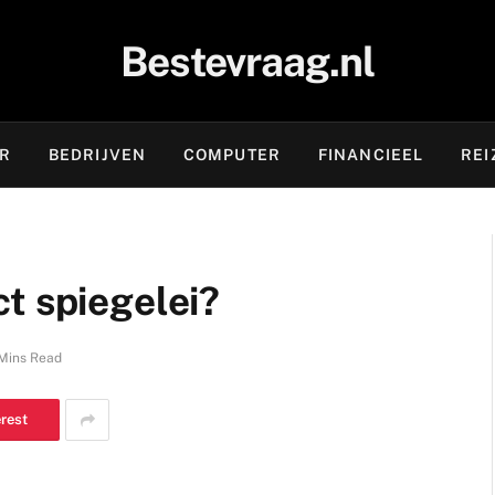
Bestevraag.nl
OR
BEDRIJVEN
COMPUTER
FINANCIEEL
REI
t spiegelei?
Mins Read
erest