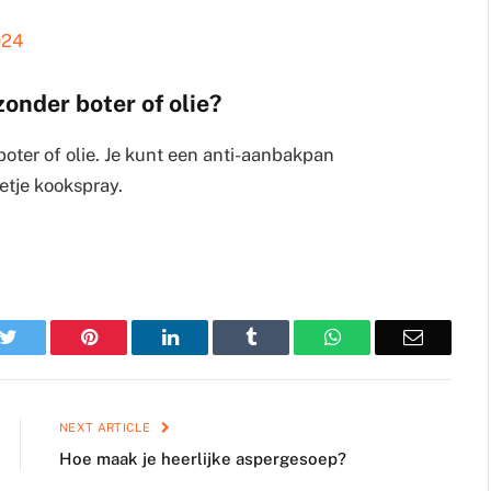
024
zonder boter of olie?
boter of olie. Je kunt een anti-aanbakpan
etje kookspray.
k
Twitter
Pinterest
LinkedIn
Tumblr
WhatsApp
Email
NEXT ARTICLE
Hoe maak je heerlijke aspergesoep?