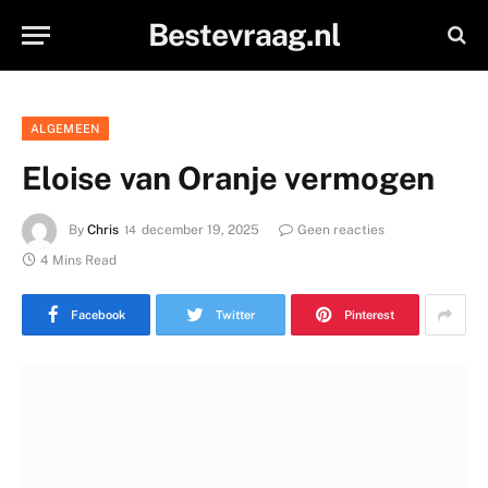
Bestevraag.nl
ALGEMEEN
Eloise van Oranje vermogen
By
Chris
december 19, 2025
Geen reacties
4 Mins Read
Facebook
Twitter
Pinterest