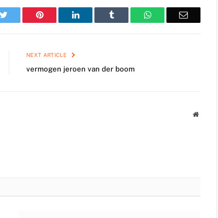
k
Twitter
Pinterest
LinkedIn
Tumblr
WhatsApp
Email
NEXT ARTICLE
vermogen jeroen van der boom
Websit