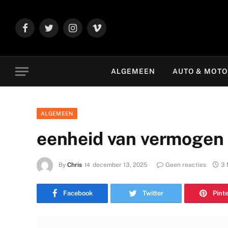
Facebook
Twitter
Instagram
Vimeo
ALGEMEEN
AUTO & MOT
ALGEMEEN
eenheid van vermogen
By
Chris
december 13, 2025
Geen reacties
3 
Facebook
Twitter
Pint