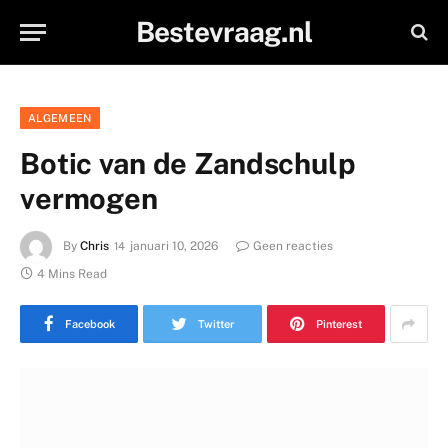
Bestevraag.nl
ALGEMEEN
Botic van de Zandschulp
vermogen
By
Chris
januari 10, 2026
Geen reacties
4 Mins Read
Facebook
Twitter
Pinterest