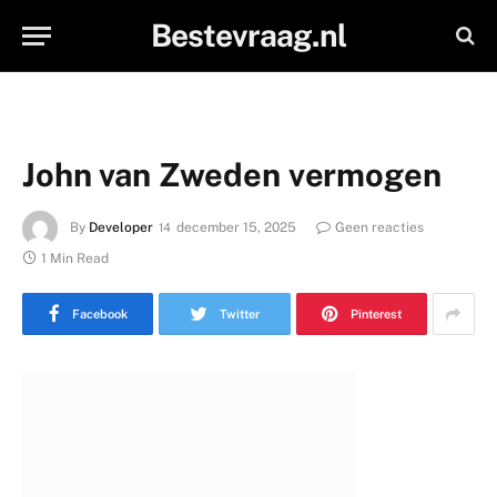
Bestevraag.nl
John van Zweden vermogen
By
Developer
december 15, 2025
Geen reacties
1 Min Read
Facebook
Twitter
Pinterest